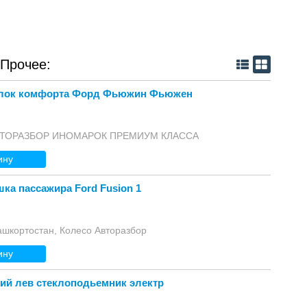
 Прочее:
блок комфорта Форд Фьюжин Фьюжен
 АВТОРАЗБОР ИНОМАРОК ПРЕМИУМ КЛАССА
ину
шка пассажира Ford Fusion 1
ашкортостан, Колесо Авторазбор
ину
ний лев стеклоподьемник электр