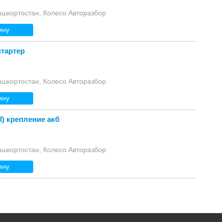
ашкортостан, Колесо Авторазбор
ину
стартер
ашкортостан, Колесо Авторазбор
ину
II) крепление акб
ашкортостан, Колесо Авторазбор
ину