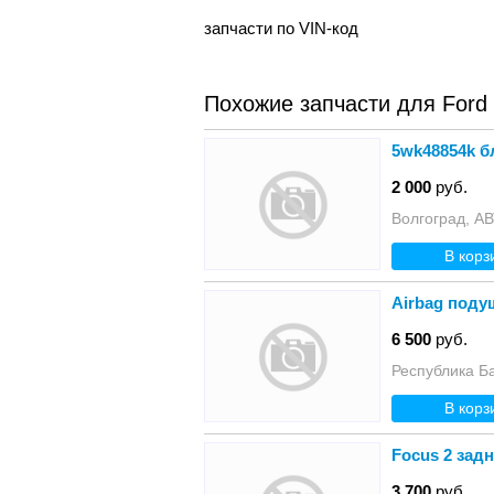
запчасти по VIN-код
Похожие запчасти для Ford
5wk48854k 
2 000
руб.
Волгоград,
В корз
Airbag поду
6 500
руб.
Республика Б
В корз
Focus 2 зад
3 700
руб.