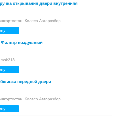
2 ручка открывания двери внутренняя
ашкортостан, Колесо Авторазбор
ину
2 Фильтр воздушный
 msk218
ину
 обшивка передней двери
ашкортостан, Колесо Авторазбор
ину