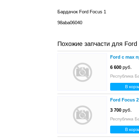
Бардачок Ford Focus 1
98aba06040
Похожие запчасти для Ford
Ford c max 
6 600
руб.
Республика Б
В корз
Ford Focus 
3 700
руб.
Республика Б
В корз