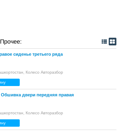
 Прочее:
правое сиденье третьего ряда
ашкортостан, Колесо Авторазбор
ину
2 Обшивка двери передняя правая
ашкортостан, Колесо Авторазбор
ину