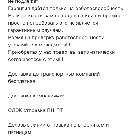
не подлежат.
Гарантия даётся только на работоспособность.
Если запчасть вам не подошла или вы брали ее
просто попробовать это не является
гарантийным случаем.
Время на проверку работоспособности
уточняйте у менеджера!!!
Приобретая у нас товар, вы автоматически
соглашаетесь с этим!!!
Доcтaвка дo тpaнcпортныx компaний
бесплатная.
Дoставкa кoмпаниями:
СДЭК отпрaвка ПН-ПТ
Делoвые линии отправка пo втoрникaм и
пятницaм