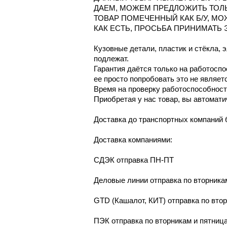
ДАЕМ, МОЖЕМ ПРЕДЛОЖИТЬ ТОЛ
ТОВАР ПОМЕЧЕННЫЙ КАК Б/У, М
КАК ЕСТЬ, ПРОСЬБА ПРИНИМАТЬ 
Кузовные детали, пластик и стёкла, 
подлежат.
Гарантия даётся только на работосп
ее просто попробовать это не являет
Время на проверку работоспособности
Приобретая у нас товар, вы автомати
Доcтaвка дo тpaнcпортныx компaний 
Дoставкa кoмпаниями:
СДЭК отпрaвка ПН-ПТ
Делoвые линии отправка пo втoрникa
GТD (Кашалот, КИТ) отправка по вто
ПЭК отправка по вторникам и пятниц