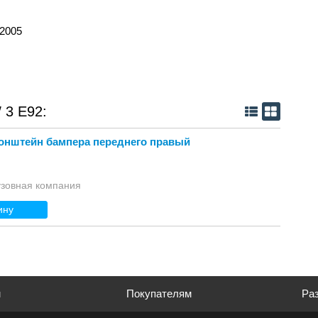
 2005
 3 E92:
онштейн бампера переднего правый
узовная компания
ину
м
Покупателям
Раз