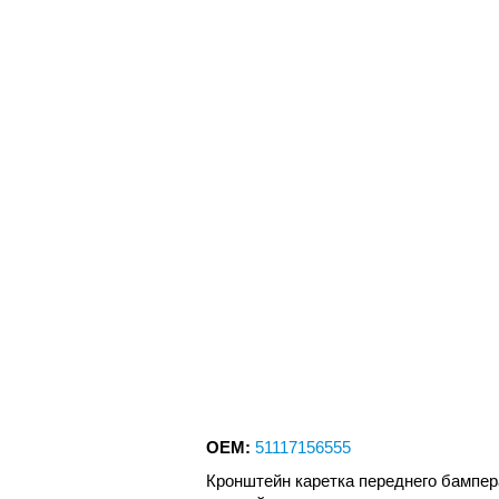
OEM:
51117156555
Кронштейн каретка переднего бампер