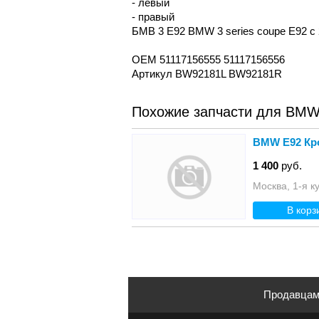
- левый
- правый
БМВ 3 Е92 BMW 3 series coupe E92 с
OEM 51117156555 51117156556
Артикул BW92181L BW92181R
Похожие запчасти для BMW
BMW E92 Кр
1 400
руб.
Москва, 1-я к
В корз
Продавца