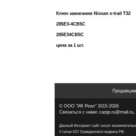
Ключ зажигания Nissan x-trail T32
285E3-4CB5C
285E34CB5C
цена за 1 шт.
Продавца
© ООО "ИК Реал" 2015-2026
Связаться с нами: carpp.ru@mail.ru, 
Данный Интернет-сайт носит исключительн
Статьи 437 Гражданского кодекса РФ.