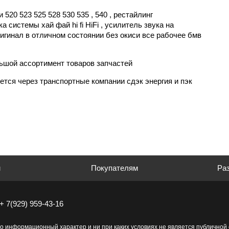
520 523 525 528 530 535 , 540 , рестайлинг
 системы хай фай hi fi HiFi , усилитель звука на
оригинал в отличном состоянии без окиси все рабочее бмв
льшой ассортимент товаров запчастей
тся через транспортные компании сдэк энергия и пэк
м
Покупателям
Раз
+ 7(929) 959-43-16
о информационный характер и ни при каких условиях не является публично