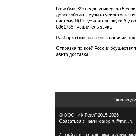
bmw бмв е39 седан универсал 5 серии 
дорестайлинг , музыка усилитель звука
систему Hi Fi , усилитель звука б у 
8361785 , усилитель звука
Разборка бмв ,магазин в наличии бо
Отправка по всей России осуществляе
авито доставка
Продавца
© ООО "ИК Реал" 2015-2026
Связаться с нами: carpp.ru@mail.ru, 
Данный Интернет-сайт носит исключительн