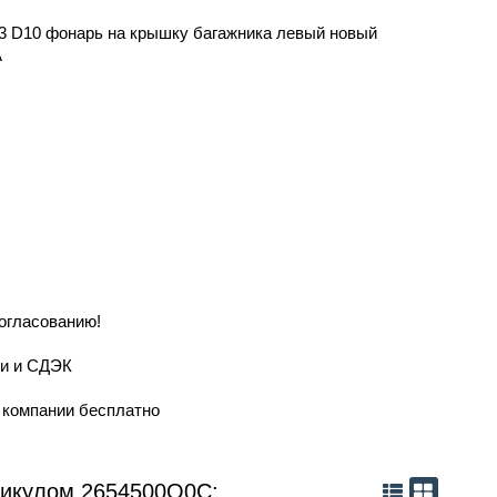
о 3 D10 фонарь на крышку багажника левый новый
А
согласованию!
ии и СДЭК
й компании бесплатно
тикулом 2654500Q0C: