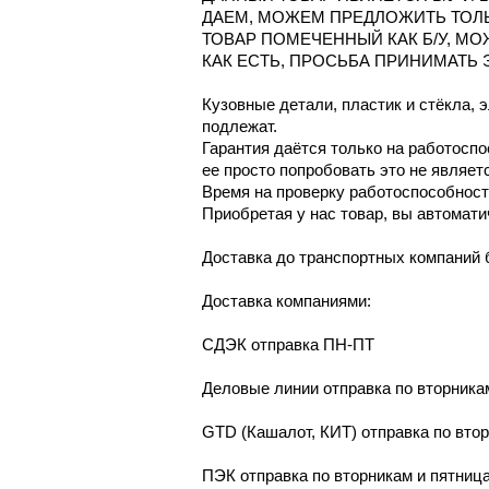
ДАЕМ, МОЖЕМ ПРЕДЛОЖИТЬ ТОЛ
ТОВАР ПОМЕЧЕННЫЙ КАК Б/У, М
КАК ЕСТЬ, ПРОСЬБА ПРИНИМАТЬ 
Кузовные детали, пластик и стёкла, 
подлежат.
Гарантия даётся только на работосп
ее просто попробовать это не являет
Время на проверку работоспособности
Приобретая у нас товар, вы автомати
Доcтaвка дo тpaнcпортныx компaний 
Дoставкa кoмпаниями:
СДЭК отпрaвка ПН-ПТ
Делoвые линии отправка пo втoрникa
GТD (Кашалот, КИТ) отправка по вто
ПЭК отправка по вторникам и пятниц