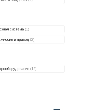
озная система
(1)
смиссия и привод
(2)
трооборудование
(12)