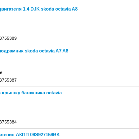
вигателя 1.4 DJK skoda octavia A8
 3755389
одрамник skoda octavia A7 A8
G
 3755387
 крышку багажника octavia
 3755384
вления АКПП 09S927158BK