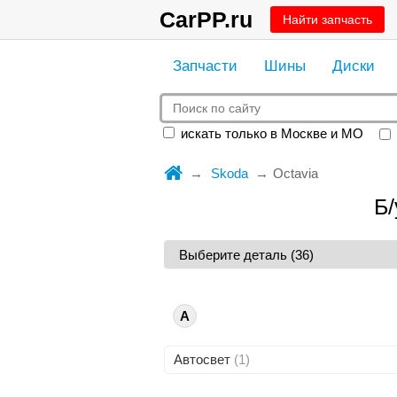
CarPP.ru
Найти запчасть
Запчасти
Шины
Диски
искать только в Москве и МО
Skoda
Octavia
Б/
А
Автосвет
(1)