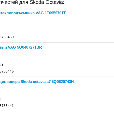
частей для Skoda Octavia:
стеклоподъемника VAG 1T0959701T
 3755459
вый VAG 5Q0407271BR
BR
 3755445
диционера Skoda octavia а7 5Q0820743H
H
 3755441