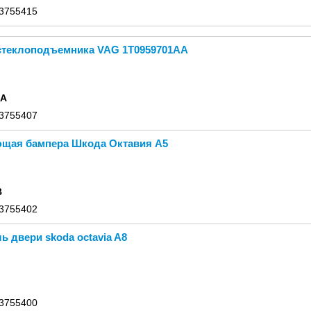
 3755415
стеклоподъемника VAG 1T0959701AA
AA
 3755407
щая бампера Шкода Октавия А5
B
 3755402
ь двери skoda octavia A8
 3755400