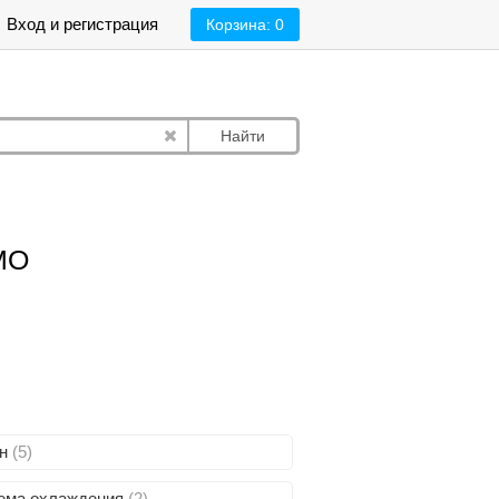
Вход и регистрация
Корзина:
0
Найти
 МО
он
(5)
ема охлаждения
(2)