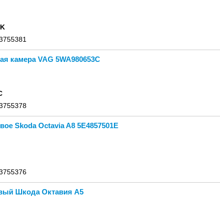
BK
 3755381
ая камера VAG 5WA980653C
C
 3755378
вое Skoda Octavia A8 5E4857501E
 3755376
вый Шкода Октавия А5