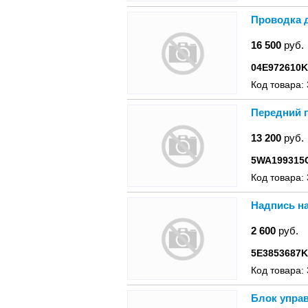
Проводка д
16 500
руб.
04E972610K
Код товара:
Передний п
13 200
руб.
5WA199315
Код товара:
Надпись на
2 600
руб.
5E3853687K
Код товара:
Блок упра