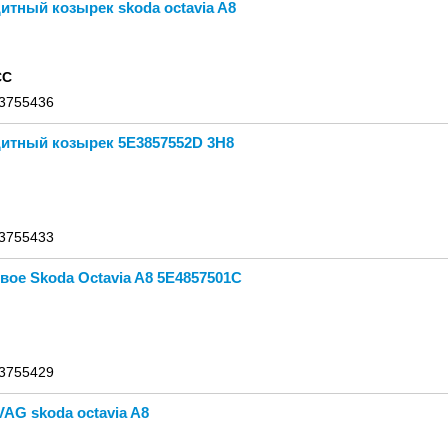
тный козырек skoda octavia A8
CC
 3755436
итный козырек 5E3857552D 3H8
 3755433
вое Skoda Octavia A8 5E4857501C
 3755429
AG skoda octavia A8