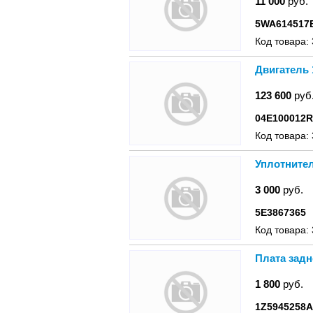
11 000
руб.
5WA614517
Код товара:
Двигатель 
123 600
руб
04E100012
Код товара:
Уплотнител
3 000
руб.
5E3867365
Код товара:
Плата задн
1 800
руб.
1Z5945258A