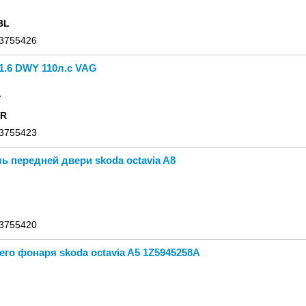
BL
 3755426
1.6 DWY 110л.с VAG
.
RR
 3755423
ь передней двери skoda octavia A8
 3755420
его фонаря skoda octavia A5 1Z5945258A