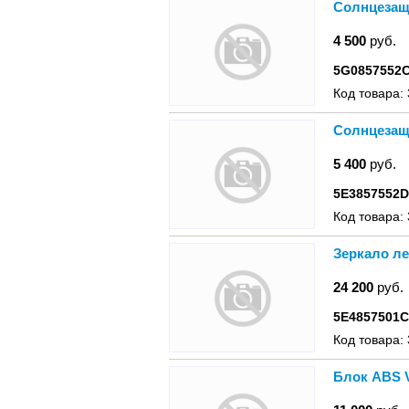
Солнцезащи
4 500
руб.
5G0857552
Код товара:
Солнцезащ
5 400
руб.
5E3857552D
Код товара:
Зеркало ле
24 200
руб.
5E4857501C
Код товара:
Блок ABS V