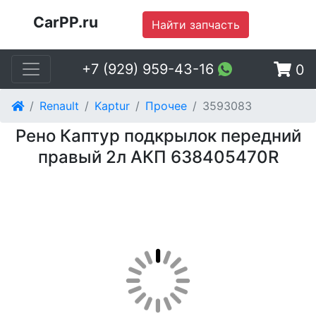
CarPP.ru
Найти запчасть
+7 (929) 959-43-16
0
Renault
Kaptur
Прочее
3593083
Рено Каптур подкрылок передний
правый 2л АКП 638405470R