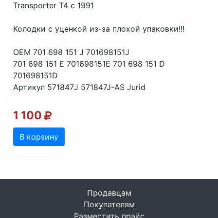
Transporter T4 с 1991
Колодки с уценкой из-за плохой упаковки!!!
OEM 701 698 151 J 701698151J
701 698 151 E 701698151E 701 698 151 D
701698151D
Артикул 571847J 571847J-AS Jurid
1 100
В корзину
Продавцам
Покупателям
Разместить прайс