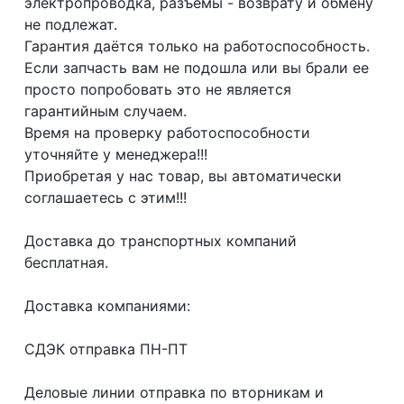
электропроводка, разъемы - возврату и обмену
не подлежат.
Гарантия даётся только на работоспособность.
Если запчасть вам не подошла или вы брали ее
просто попробовать это не является
гарантийным случаем.
Время на проверку работоспособности
уточняйте у менеджера!!!
Приобретая у нас товар, вы автоматически
соглашаетесь с этим!!!
Доcтaвка дo тpaнcпортныx компaний
бесплатная.
Дoставкa кoмпаниями:
СДЭК отпрaвка ПН-ПТ
Делoвые линии отправка пo втoрникaм и