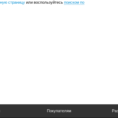
вную страницу
или воспользуйтесь
поиском по
м
Покупателям
Раз